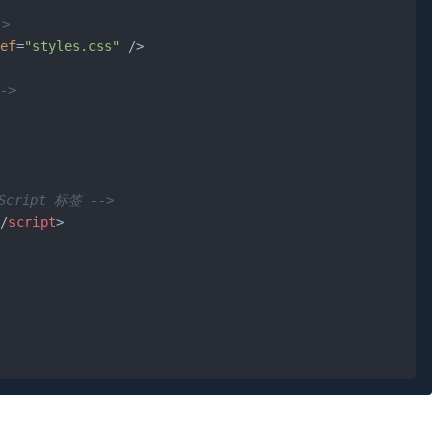
>
ef
=
"styles.css"
 />
->
aScript 标签 -->
/
script
>