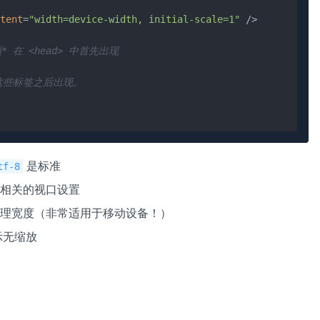
tent
=
"width=device-width, initial-scale=1"
 />
* 在 <head> 中首先出现

这些标签之后出现。

是标准
tf-8
应相关的视口设置
物理宽度（非常适用于移动设备！）
示无缩放