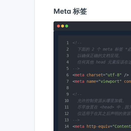
Meta 标签
<!--

  下面的 2 个 meta 标签 *必
  以确保正确的文档呈现。

  任何其他 head 元素应该在
-->
<
meta
charset
=
"utf-8"
 />
<
meta
name
=
"viewport"
con
<!--

  允许控制资源从哪里加载。

  尽早放置在 <head> 中，因
  仅适用于在其之后声明的资源。
-->
<
meta
http-equiv
=
"Content