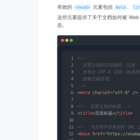
有效的
元素包括
、
<head>
meta
li
这些元素提供了关于文档如何被 We
息。
<!--

  设置文档的字符编码，以便

  所有在 UTF-8 空间（如表
  能够正确呈现。

-->
<
meta
charset
=
"utf-8"
 />
<!-- 设置文档的标题 -->
<
title
>
页面标题
</
title
>
<!-- 为文档中所有相对 URL 设
<
base
href
=
"https://examp