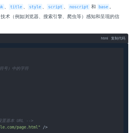
、
、
、
、
和
。
nk
title
style
script
noscript
base
b 技术（例如浏览器、搜索引擎、爬虫等）感知和呈现的信
html
复制代码
情符号）中的字符

置基本 URL -->
le.com/page.html"
 />