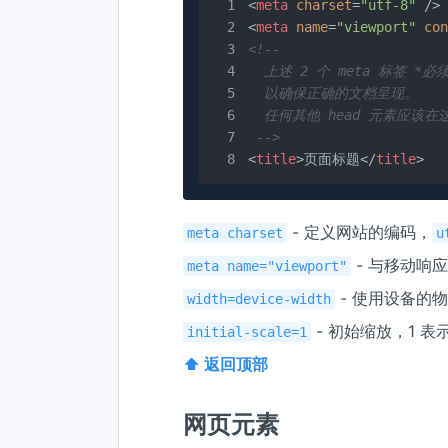
<
meta
charset
=
"utf-8"
 />
<
meta
name
=
"viewport"
con
<!--

  上述 2 个 meta 标签 *必须
  以确保正确的文档呈现。

  任何其他 head 元素应该在
 -->
<
title
>
页面标题
</
title
>
- 定义网站的编码，
meta charset
u
- 与移动响
meta name="viewport"
- 使用设备的
width=device-width
- 初始缩放，1 表
initial-scale=1
⬆ 返回顶部
网页元素