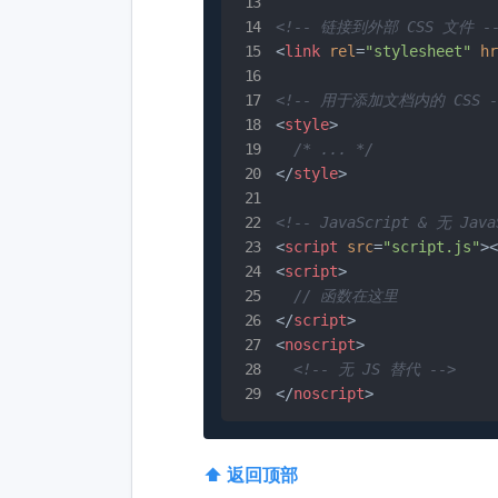
<!-- 链接到外部 CSS 文件 --
<
link
rel
=
"stylesheet"
hr
<!-- 用于添加文档内的 CSS -
<
style
>
/* ... */
</
style
>
<!-- JavaScript & 无 Jav
<
script
src
=
"script.js"
>
<
<
script
>
// 函数在这里
</
script
>
<
noscript
>
<!-- 无 JS 替代 -->
</
noscript
>
⬆ 返回顶部