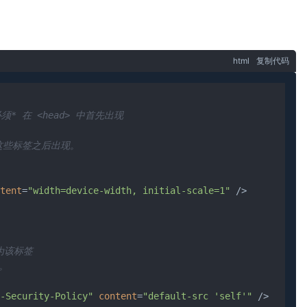
html
复制代码
须* 在 <head> 中首先出现

这些标签之后出现。

tent
=
"width=device-width, initial-scale=1"
 />
为该标签



-Security-Policy"
content
=
"default-src 'self'"
 />