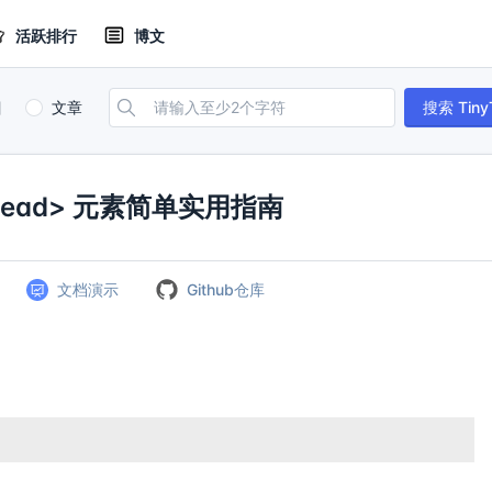
活跃排行
博文
目
文章
搜索 Tiny
<head> 元素简单实用指南
文档演示
Github仓库