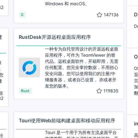
Windows 和 macOS。
42
D
147136
C
D
建
RustDesk开源远程桌面应用程序
一种专为自托管而设计的开源远程桌面
应用程序，可作为 TeamViewer 的替
代品。远程桌面软件，开箱即用，无需
框
任何配置。您完全掌控数据，不用担心
O
嵌
安全问题。您可以使用我们的注册/中
许您
继服务器， 或者自己设置， 亦或者开
言
建
发您的版本。
上
119835
Rust
原
82
Tauri使用Web前端构建桌面和移动应用程序
Tauri 是一个用于为所有主流桌面平台
轻