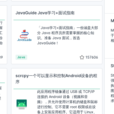
JavaGuide Java学习+面试指南
M
行
握
「Java学习+面试指南」一份涵盖大部
M
工
分 Java 程序员所需要掌握的核心知
于
份
识。准备 Java 面试，首选
命
JavaGuide！
39
157606
Java
S
scrcpy一个可以显示和控制Android设备的程
S
强
序
富
图
此应用程序镜像通过 USB 或 TCP/IP
完
程
连接的 Android 设备（视频和音
程
频），并允许使用计算机的键盘和鼠标
进行控制。它不需要 root 权限或在设
备上安装应用程序。它适用于 Linux、