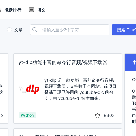
活跃排行
博文
目
文章
搜索 Tiny
yt-dlp功能丰富的命令行音频/视频下载器
O
和
yt-dlp 是一款功能丰富的命令行音频/
科
视频下载器，支持数千个网站。该项目
O
这
是基于现已停用的 youtube-dlc 的分
助
支，由 youtube-dl 衍生而来。
T
书
42
183031
m
Python
时