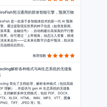
MiroFish简洁通用的群体智能引擎，预测万物
iroFish 是一款基于多智能体技术的新一代 AI 预测
引擎。通过提取现实世界的种子信息（如突发新闻、
政策草案、金融信号），自动构建出高保真的平行数
字世界。你可透过「上帝视角」动态注入变量，精准
推演未来走向——让未来在数字沙盘中预演，助决策
在百战模拟后胜出。
推荐指数
Docling解析各种格式与AI生态系统的无缝集
成
ocling 简化了文档处理，解析各种格式（包括高级
DF 理解），并提供与 gen AI 生态系统的无缝集
。支持解析多种文档格式，包括 PDF、DOCX、
PTX、XLSX、HTML、WAV、MP3、VTT、图像
PNG、TIFF、JPEG 等）等。