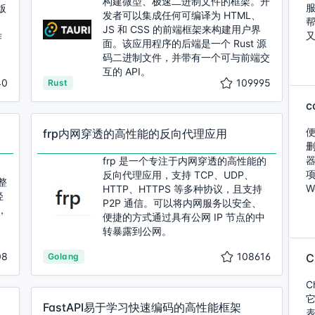
构建微型、极速二进制文件的框架。开
服
版
发者可以集成任何可编译为 HTML、
JS 和 CSS 的前端框架来构建用户界
作
面。该应用程序的后端是一个 Rust 源
码二进制文件，并带有一个可与前端交
互的 API。
40
109995
Rust
c
frp内网穿透的高性能的反向代理应用
删
frp 是一个专注于内网穿透的高性能的
反向代理应用，支持 TCP、UDP、
整
W
HTTP、HTTPS 等多种协议，且支持
轻
P2P 通信。可以将内网服务以安全、
，
便捷的方式通过具有公网 IP 节点的中
转暴露到公网。
08
108616
Golang
C
FastAPI易于学习快速编码的高性能框架