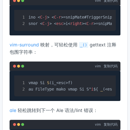
vim
复制代码
ino 
<
C-j
>
<
C-r
>
=snipMate#TriggerSnippet()
<
c
snor 
<
C-j
>
<
esc
>
i
<
right
>
<
C-r
>
=snipMate#Trig
vim-surround
映射，可轻松使用
gettext 注释
_()
包围字符串：
vim
复制代码
vmap Si 
S
(i_<esc>f)

au FileType mako vmap Si S"
i
${ 
_
(<esc>
2
f"a)
ale
轻松跳转到下一个 Ale 语法/lint 错误：
vim
复制代码