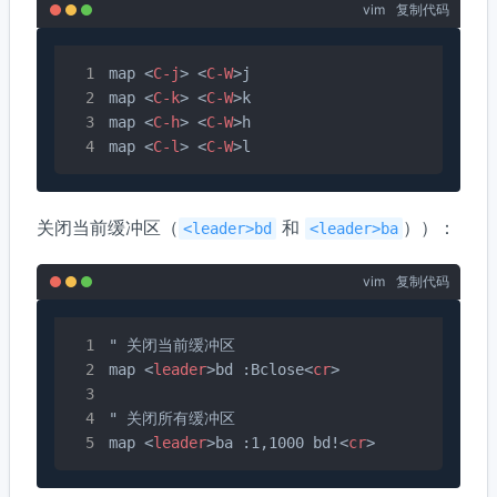
vim
复制代码
map 
<
C-j
>
<
C-W
>
j

map 
<
C-k
>
<
C-W
>
k

map 
<
C-h
>
<
C-W
>
h

map 
<
C-l
>
<
C-W
>
关闭当前缓冲区（
和
））：
<leader>bd
<leader>ba
vim
复制代码
" 关闭当前缓冲区

map 
<
leader
>
bd :Bclose
<
cr
>
" 关闭所有缓冲区

map 
<
leader
>
ba :1,1000 bd!
<
cr
>