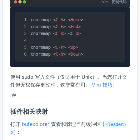
vim
复制代码
cnoremap 
<
C-A
>
<
Home
>
cnoremap 
<
C-E
>
<
End
>
cnoremap 
<
C-K
>
<
C-U
>
cnoremap 
<
C-P
>
<
Up
>
cnoremap 
<
C-N
>
<
Down
>
使用 sudo 写入文件（仅适用于 Unix）。当您打开文
件但无权保存更改时，这非常有用。
Vim 技巧
:
:W
插件相关映射
打开
bufexplorer
查看和管理当前缓冲区 (
<leader>
)：
o