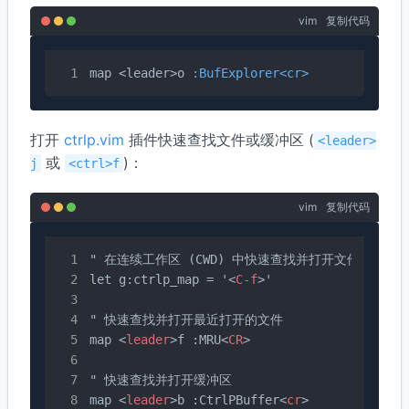
vim
复制代码
map <leader>o 
:BufExplorer<cr>
打开
ctrlp.vim
插件快速查找文件或缓冲区 (
<leader>
或
)：
j
<ctrl>f
vim
复制代码
" 在连续工作区 (CWD) 中快速查找并打开文件

let g:ctrlp_map = '
<
C-f
>
'

" 快速查找并打开最近打开的文件

map 
<
leader
>
f :MRU
<
CR
>
" 快速查找并打开缓冲区

map 
<
leader
>
b :CtrlPBuffer
<
cr
>