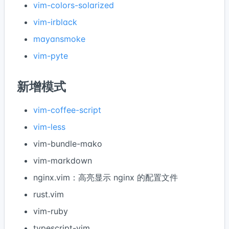
vim-colors-solarized
vim-irblack
mayansmoke
vim-pyte
新增模式
vim-coffee-script
vim-less
vim-bundle-mako
vim-markdown
nginx.vim：高亮显示 nginx 的配置文件
rust.vim
vim-ruby
typescript-vim