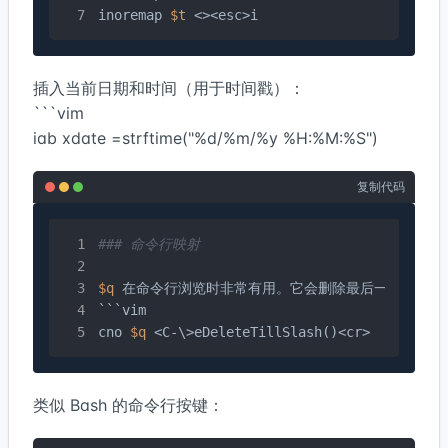
inoremap 
$t
 <><esc>i
插入当前日期和时间（用于时间戳）：
`​​``vim
iab xdate
=strftime("%d/%m/%y %H:%M:%S")
复制代码
### 命令行映射
$q
 在命令行浏览时非常有用。它会删除最后一个斜杠之
```vim

cno 
$q
 <C-\>eDeleteTillSlash()<cr>
类似 Bash 的命令行按键：