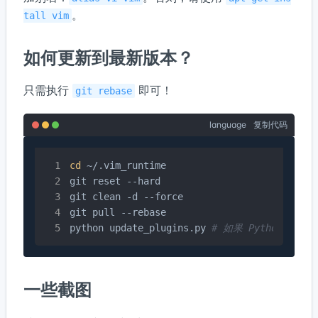
。
tall vim
如何更新到最新版本？
只需执行
即可！
git rebase
language
复制代码
cd
 ~/.vim_runtime

git reset --hard

git clean -d --force

git pull --rebase

python update_plugins.py 
# 如果 Python 不可用
一些截图