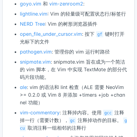
goyo.vim
和
vim-zenroom2
:
lightline.vim
: Vim 的轻量级可配置状态行/标签行
NERD Tree
: Vim 的树形浏览器插件
open_file_under_cursor.vim
: 按下
键时打开
gf
光标下的文件
pathogen.vim
: 管理你的 vim 运行时路径
snipmate.vim
: snipmate.vim 旨在成为一个简洁
的 vim 脚本，在 Vim 中实现 TextMate 的部分代
码片段功能。
ale
: vim 的语法和 lint 检查（ALE 需要 NeoVim
>= 0.2.0 或 Vim 8 并添加 +timers +job +chan
nel 功能）
vim-commentary
: 注释掉内容。使用
注释
gcc
掉一行（需要计数），
注释掉动作的目标。
gc
g
取消注释一组相邻的注释行
cu