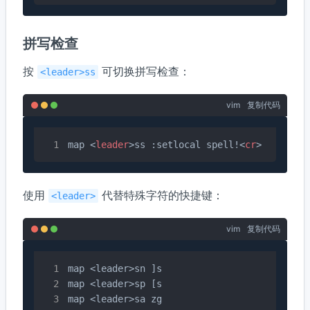
拼写检查
按
可切换拼写检查：
<leader>ss
vim
复制代码
map 
<
leader
>
ss :setlocal spell!
<
cr
>
使用
代替特殊字符的快捷键：
<leader>
vim
复制代码
map <leader>sn​​ ]s

map <leader>sp [s

map <leader>sa zg
