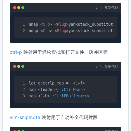
vim
复制代码
nmap 
<
C-p
>
<
Plug
>
yankstack_substitute_older_
nmap 
<
C-n
>
<
Plug
>
ctrl-p
映射用于轻松查找和打开文件、缓冲区等：
vim
复制代码
let 
g:
ctrlp_map = 
'<C-f>'
map <leader>j 
:CtrlP<cr>
map <C-b> 
:CtrlPBuffer<cr>
vim-snipmate
映射用于自动补全代码片段：