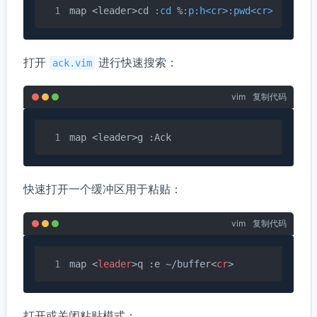
map <leader>cd 
:cd
 %
:p
:h<cr>
:pwd<cr>
打开
进行快速搜索：
ack.vim
vim
复制代码
map <leader>g :Ack
快速打开一个缓冲区用于粘贴：
vim
复制代码
map 
<
leader
>
q :e ~/buffer
<
cr
>
打开或关闭粘贴模式：