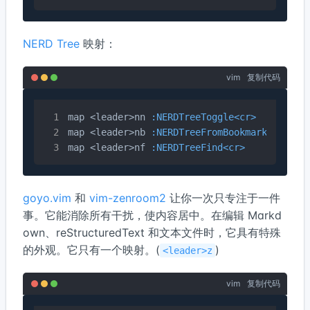
NERD Tree
映射：
vim
复制代码
map <leader>nn 
:NERDTreeToggle<cr>
map <leader>nb 
:NERDTreeFromBookmark
map <leader>nf 
:NERDTreeFind<cr>
goyo.vim
和
vim-zenroom2
让你一次只专注于一件
事。它能消除所有干扰，使内容居中。在编辑 Markd
own、reStructuredText 和文本文件时，它具有特殊
的外观。它只有一个映射。(
)
<leader>z
vim
复制代码