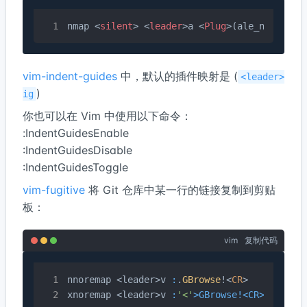
nmap 
<
silent
>
<
leader
>
a 
<
Plug
>
vim-indent-guides
中，默认的插件映射是 (
<leader>
)
ig
你也可以在 Vim 中使用以下命令：
:IndentGuidesEnable
:IndentGuidesDisable
:IndentGuidesToggle
vim-fugitive
将 Git 仓库中某一行的链接复制到剪贴
板：
vim
复制代码
nnoremap <leader>v 
:
.
GBrowse
!<
CR
>

xnoremap <leader>v 
:
'<'
>GBrowse!<CR>