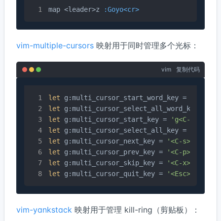
map <leader>z 
:Goyo<cr>
vim-multiple-cursors
映射用于同时管理多个光标：
vim
复制代码
let
 g:multi_cursor_start_word_key = 
'<C-s>'
let
 g:multi_cursor_select_all_word_key = 
'<
let
 g:multi_cursor_start_key = 
'g<C-s>'
let
 g:multi_cursor_select_all_key = 
'g<A-s>
let
 g:multi_cursor_next_key = 
'<C-s>'
let
 g:multi_cursor_prev_key = 
'<C-p>'
let
 g:multi_cursor_skip_key = 
'<C-x>'
let
 g:multi_cursor_quit_key = 
'<Esc>'
vim-yankstack
映射用于管理 kill-ring（剪贴板）：