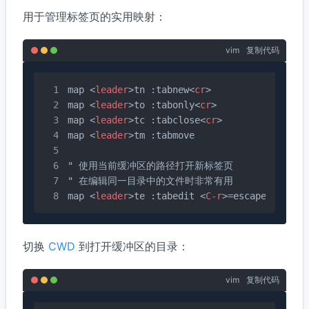
用于管理标签页的实用映射：
vim
复制代码
map 
<
leader
>
tn :tabnew
<
cr
>
map 
<
leader
>
to :tabonly
<
cr
>
map 
<
leader
>
tc :tabclose
<
cr
>
map 
<
leader
>
tm :tabmove

" 使用当前缓冲区的路径打开新标签页

" 在编辑同一目录中的文件时非常有用

map 
<
leader
>
te :tabedit 
<
C-r
>
=escape(expand
切换
CWD
到打开缓冲区的目录：
vim
复制代码