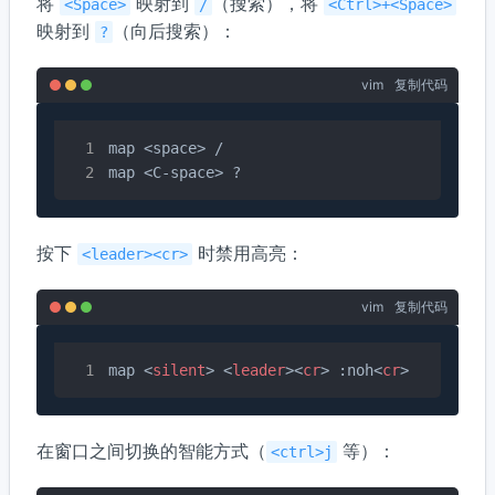
将
映射到
（搜索），将
<Space>
/
<Ctrl>+<Space>
映射到
（向后搜索）：
?
vim
复制代码
map <space> /

map <C-space> ?
按下
时禁用高亮：
<leader><cr>
vim
复制代码
map 
<
silent
>
<
leader
>
<
cr
>
 :noh
<
cr
>
在窗口之间切换的智能方式（
等）：
<ctrl>j