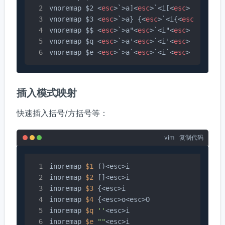
vnoremap $2 
<
esc
>
`>a]
<
esc
>
`<i[
<
esc
>
vnoremap $3 
<
esc
>
`>a} {
<
esc
>
`<i{
<
esc
>
vnoremap $$ 
<
esc
>
`>a"
<
esc
>
`<i"
<
esc
>
vnoremap $q 
<
esc
>
`>a'
<
esc
>
`<i'
<
esc
>
vnoremap $e 
<
esc
>
`>a`
<
esc
>
`<i`
<
esc
>
插入模式映射
快速插入括号/方括号等：
vim
复制代码
inoremap 
$1
 ()<esc>i

inoremap 
$2
 []<esc>i

inoremap 
$3
 {<esc>i

inoremap 
$4
 {<esc>o<esc>O

inoremap 
$q
''
<esc>i

inoremap 
$e
""
<esc>i
