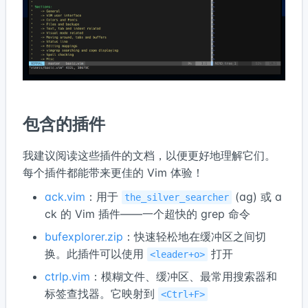
包含的插件
我建议阅读这些插件的文档，以便更好地理解它们。
每个插件都能带来更佳的 Vim 体验！
ack.vim
：用于
(ag) 或 a
the_silver_searcher
ck 的 Vim 插件——一个超快的 grep 命令
bufexplorer.zip
：快速轻松地在缓冲区之间切
换。此插件可以使用
打开
<leader+o>
ctrlp.vim
：模糊文件、缓冲区、最常用搜索器和
标签查找器。它映射到
<Ctrl+F>