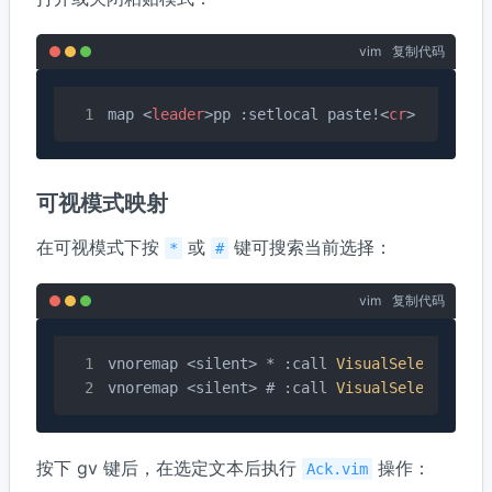
vim
复制代码
map 
<
leader
>
pp :setlocal paste!
<
cr
>
可视模式映射
在可视模式下按
或
键可搜索当前选择：
*
#
vim
复制代码
vnoremap <silent> * :call 
VisualSelection
(
'
vnoremap <silent> # :call 
VisualSelection
(
'
按下 gv 键后，在选定文本后执行
操作：
Ack.vim