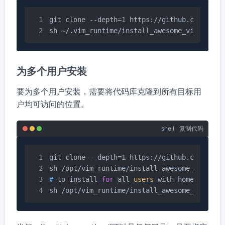
git clone --depth=1 https://github.com/amix/
sh ~/.vim_runtime/install_awesome_vimrc.sh
为多个用户安装
要为多个用户安装，需要将代码库克隆到所有目标用
户均可访问的位置。
shell
复制代码
git clone --depth=1 https://github.com/amix/
# 
to install 
for
 all 
users
 with home direct
sh /opt/vim_runtime/install_awesome_paramet