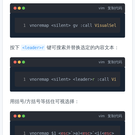
vim
复制代码
vnoremap <silent> gv :call 
VisualSelection
(
按下
键可搜索并替换选定的内容文本：
<leader>r
vim
复制代码
vnoremap <silent> <leader>
r
 :call 
VisualSel
用括号/方括号等括住可视选择：
vim
复制代码
vnoremap $1 
<
esc
>
`>a)
<
esc
>
`<i(
<
esc
>