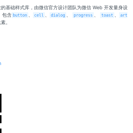
致的基础样式库，由微信官方设计团队为微信 Web 开发量身设
。包含
、
、
、
、
、
button
cell
dialog
progress
toast
art
元素。
n