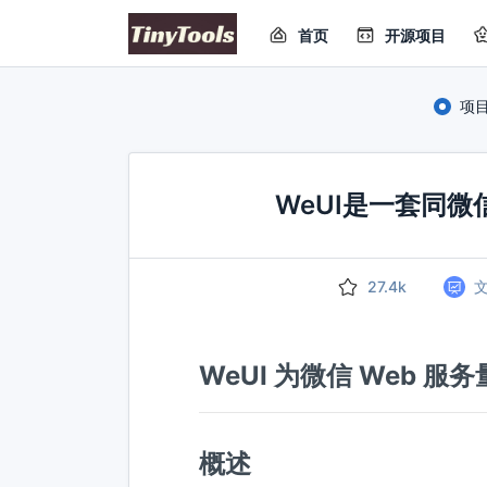
首页
开源项目
项
WeUI是一套同
27.4k
WeUI 为微信 Web 服
概述