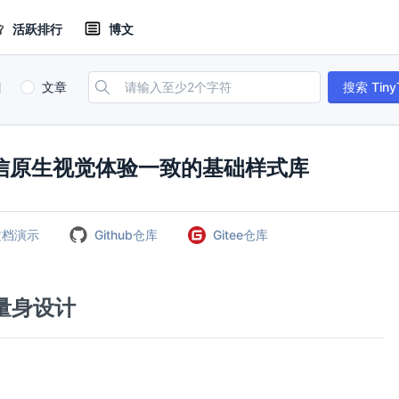
活跃排行
博文
目
文章
搜索 Tiny
微信原生视觉体验一致的基础样式库
文档演示
Github仓库
Gitee仓库
务量身设计