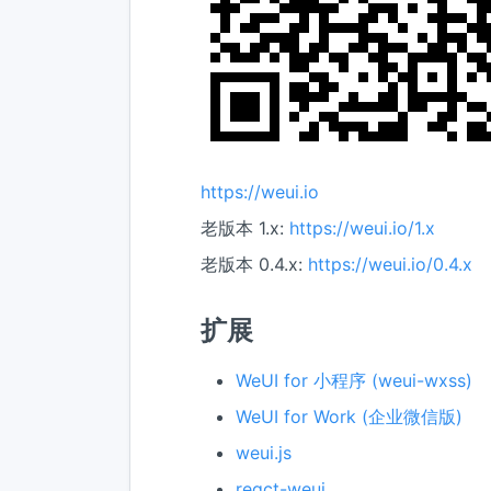
https://weui.io
老版本 1.x:
https://weui.io/1.x
老版本 0.4.x:
https://weui.io/0.4.x
扩展
WeUI for 小程序 (weui-wxss)
WeUI for Work (企业微信版)
weui.js
react-weui