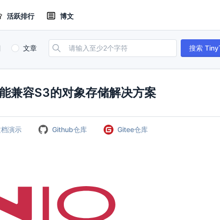
活跃排行
博文
目
文章
搜索 Tiny
高性能兼容S3的对象存储解决方案
文档演示
Github仓库
Gitee仓库