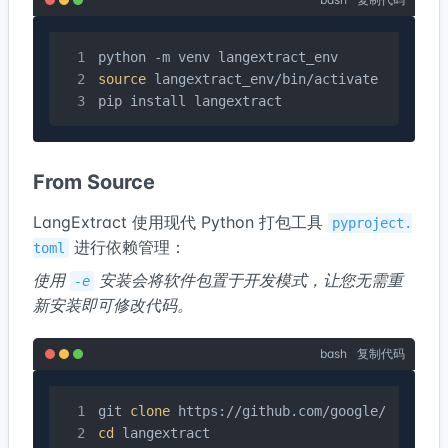
source
 langextract_env/bin/activate  
# On W
pip install langextract
From Source
LangExtract 使用现代 Python 打包工具
pyproject.
进行依赖管理：
toml
使用
安装会将软件包置于开发模式，让您无需重
-e
新安装即可修改代码。
bash
复制代码
git 
clone
cd
 langextract
