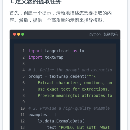
1. 定义您的提取任务
首先，创建一个提示，清晰地描述您想要提取的内
容。然后，提供一个高质量的示例来指导模型。
python
复制代码
import
 langextract 
as
import
 textwrap

# 1. Define the prompt and extraction rules
prompt = textwrap.dedent(
"""\

    Extract characters, emotions, and relati
    Use exact text for extractions. Do not p
    Provide meaningful attributes for each 
# 2. Provide a high-quality example to guid
examples = [

    lx.data.ExampleData(

        text=
"ROMEO. But soft! What light t