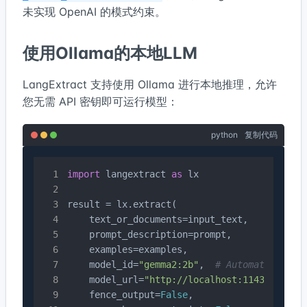
未实现 OpenAI 的模式约束。
使用Ollama的本地LLM
LangExtract 支持使用 Ollama 进行本地推理，允许
您无需 API 密钥即可运行模型：
python
复制代码
import
 langextract 
as
 lx

result = lx.extract(

    text_or_documents=input_text,

    prompt_description=prompt,

    examples=examples,

    model_id=
"gemma2:2b"
,  
# Automatically 
    model_url=
"http://localhost:11434"
,

    fence_output=
False
,
