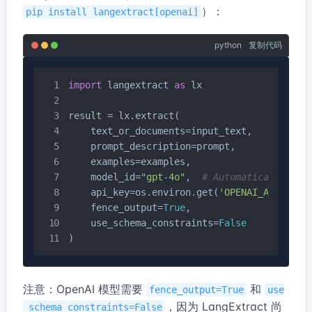
）：
pip install langextract[openai]
python
复制代码
import
 langextract 
as
 lx

result = lx.extract(

    text_or_documents=input_text,

    prompt_description=prompt,

    examples=examples,

    model_id=
"gpt-4o"
,  
# Automatically sel
    api_key=os.environ.get(
'OPENAI_API_KEY'
)
    fence_output=
True
,

    use_schema_constraints=
False
)
注意：OpenAI 模型需要
和
fence_output=True
use
，因为 LangExtract 尚
_schema_constraints=False