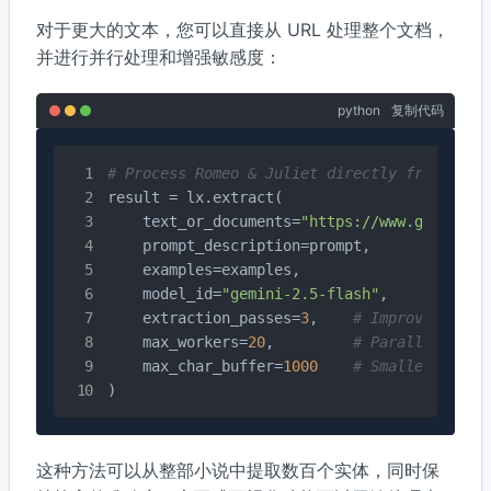
对于更大的文本，您可以直接从 URL 处理整个文档，
并进行并行处理和增强敏感度：
python
复制代码
# Process Romeo & Juliet directly from Proj
result = lx.extract(

    text_or_documents=
"https://www.gutenber
    prompt_description=prompt,

    examples=examples,

    model_id=
"gemini-2.5-flash"
,

    extraction_passes=
3
,    
# Improves reca
    max_workers=
20
,         
# Parallel proc
    max_char_buffer=
1000
# Smaller conte
)
这种方法可以从整部小说中提取数百个实体，同时保