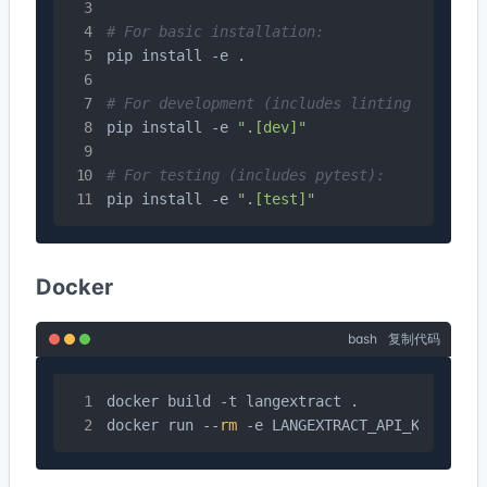
# For basic installation:
pip install -e .

# For development (includes linting tools):
pip install -e 
".[dev]"
# For testing (includes pytest):
pip install -e 
".[test]"
Docker
bash
复制代码
docker build -t langextract .

docker run --
rm
 -e LANGEXTRACT_API_KEY=
"you