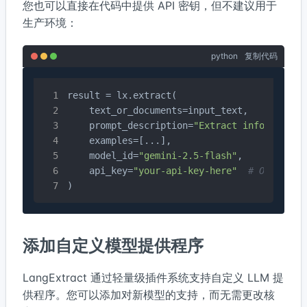
您也可以直接在代码中提供 API 密钥，但不建议用于
生产环境：
python
复制代码
result = lx.extract(

    text_or_documents=input_text,

    prompt_description=
"Extract information
    examples=[...],

    model_id=
"gemini-2.5-flash"
,

    api_key=
"your-api-key-here"
# Only use
)
添加自定义模型提供程序
LangExtract 通过轻量级插件系统支持自定义 LLM 提
供程序。您可以添加对新模型的支持，而无需更改核