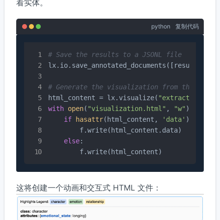
看实体。
python
复制代码
# Save the results to a JSONL file
lx.io.save_annotated_documents([result], ou
# Generate the visualization from the file
html_content = lx.visualize(
"extraction_res
with
open
(
"visualization.html"
, 
"w"
) 
as
 f:

if
hasattr
(html_content, 
'data'
):

        f.write(html_content.data)  
# For J
else
:

        f.write(html_content)
这将创建一个动画和交互式 HTML 文件：