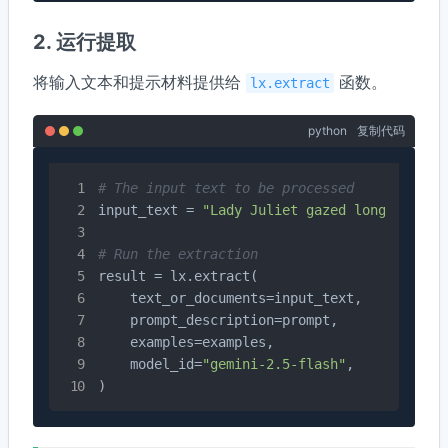
2. 运行提取
将输入文本和提示材料提供给
函数。
lx.extract
python
复制代码
# The input text to be processed
input_text = 
"Lady Juliet gazed longingly a
# Run the extraction
result = lx.extract(

    text_or_documents=input_text,

    prompt_description=prompt,

    examples=examples,

    model_id=
"gemini-2.5-flash"
,

)