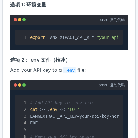
选项 1: 环境变量
bash
复制代码
export
 LANGEXTRACT_API_KEY=
"your-api-key-he
选项 2：.env 文件（推荐）
Add your API key to a
file:
.env
bash
复制代码
# Add API key to .env file
cat
 >> .
env
 << 
'EOF'
LANGEXTRACT_API_KEY=your-api-key-here

EOF

# Keep your API key secure