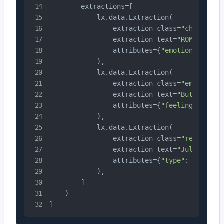
        extractions=[

            lx.data.Extraction(

                extraction_class=
"character
                extraction_text=
"ROMEO"
,

                attributes={
"emotional_stat
            ),

            lx.data.Extraction(

                extraction_class=
"emotion"
,

                extraction_text=
"But soft!"
,
                attributes={
"feeling"
: 
"gen
            ),

            lx.data.Extraction(

                extraction_class=
"relations
                extraction_text=
"Juliet is 
                attributes={
"type"
: 
"metaph
            ),

        ]

    )

]