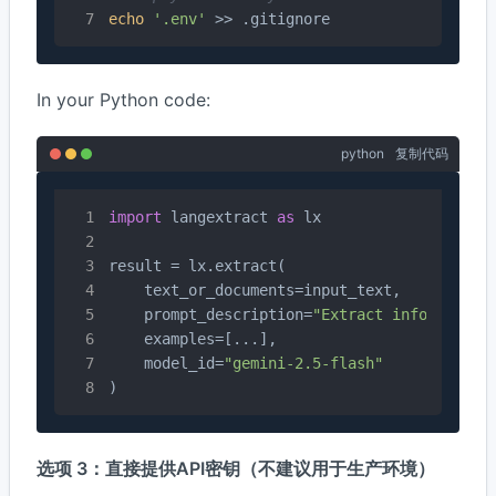
echo
'.env'
 >> .gitignore
In your Python code:
python
复制代码
import
 langextract 
as
 lx

result = lx.extract(

    text_or_documents=input_text,

    prompt_description=
"Extract information
    examples=[...],

    model_id=
"gemini-2.5-flash"
)
选项 3：直接提供API密钥（不建议用于生产环境）