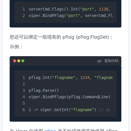
serverCmd.Flags().Int(
"port"
, 
1138
, 
"运行应
viper.BindPFlag(
"port"
, serverCmd.Flags().L
您还可以绑定一组现有的 pflag (pflag.FlagSet)：
示例：
go
复制代码
pflag.Int(
"flagname"
, 
1234
, 
"flagname 的帮
pflag.Parse()

viper.BindPFlags(pflag.CommandLine)

i := viper.GetInt(
"flagname"
) 
// 从 viper 
在 Viper 中使用
pflag
并不妨碍使用其他使用 pflag