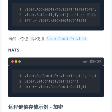
viper.AddRemoteProvider(
"firestore"
, 
"googl
viper.SetConfigType(
"json"
) 
// 配置格式： "json
err := viper.ReadRemoteConfig()
当然，你也可以使用
SecureRemoteProvider
NATS
go
复制代码
viper.AddRemoteProvider(
"nats"
, 
"nats://127
viper.SetConfigType(
"json"
)

err := viper.ReadRemoteConfig()
远程键值存储示例 - 加密