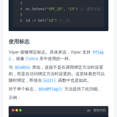
os.Setenv(
"SPF_ID"
, 
"13"
) 
// 通常在应用外部执
id := Get(
"id"
) 
// 13
使用标志
Viper 能够绑定标志。具体来说，Viper 支持
Pflag
，就像
Cobra
库中使用的一样。
s
与
类似，该值不是在调用绑定方法时设置
BindEnv
的，而是在访问绑定方法时设置的。这意味着您可以
随时绑定，即使在
函数中也是如此。
init()
对于单个标志，
方法提供了此功能。
BindPFlag()
示例：
go
复制代码