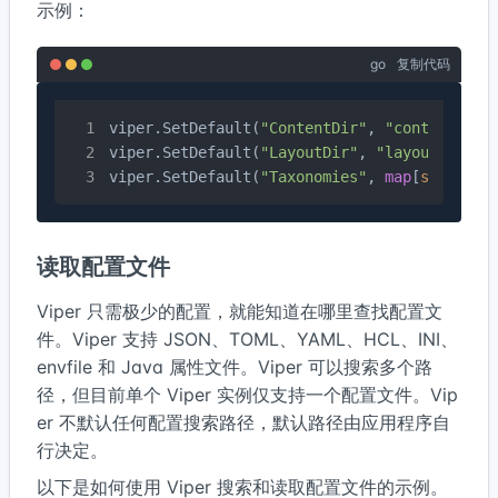
示例：
go
复制代码
viper.SetDefault(
"ContentDir"
, 
"content"
)

viper.SetDefault(
"LayoutDir"
, 
"layouts"
)

viper.SetDefault(
"Taxonomies"
, 
map
[
string
]
s
读取配置文件
Viper 只需极少的配置，就能知道在哪里查找配置文
件。Viper 支持 JSON、TOML、YAML、HCL、INI、
envfile 和 Java 属性文件。Viper 可以搜索多个路
径，但目前单个 Viper 实例仅支持一个配置文件。Vip
er 不默认任何配置搜索路径，默认路径由应用程序自
行决定。
以下是如何使用 Viper 搜索和读取配置文件的示例。