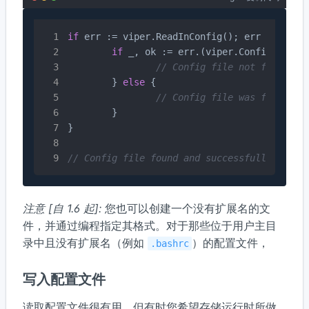
if
 err := viper.ReadInConfig(); err != 
nil
 {
if
 _, ok := err.(viper.ConfigFileNot
// Config file not found; i
	} 
else
 {

// Config file was found bu
	}

}

// Config file found and successfully parse
注意 [自 1.6 起]:
您也可以创建一个没有扩展名的文
件，并通过编程指定其格式。对于那些位于用户主目
录中且没有扩展名（例如
）的配置文件，
.bashrc
写入配置文件
读取配置文件很有用，但有时您希望存储运行时所做