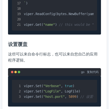
`
)

viper.ReadConfig(bytes.NewBuffer(yamlExample
viper.Get(
"name"
) 
// this would be "steve"
设置覆盖
这些可以来自命令行标志，也可以来自您自己的应用
程序逻辑。
go
复制代码
viper.Set(
"Verbose"
, 
true
)

viper.Set(
"LogFile"
, LogFile)

viper.Set(
"host.port"
, 
5899
) 
// 设置子集