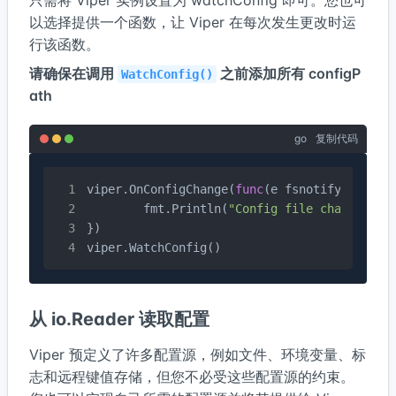
只需将 Viper 实例设置为 watchConfig 即可。您也可
以选择提供一个函数，让 Viper 在每次发生更改时运
行该函数。
请确保在调用
之前添加所有 configP
WatchConfig()
ath
go
复制代码
viper.OnConfigChange(
func
(e fsnotify.Event)
 
	fmt.Println(
"Config file changed:"
,
})

viper.WatchConfig()
从 io.Reader 读取配置
Viper 预定义了许多配置源，例如文件、环境变量、标
志和远程键值存储，但您不必受这些配置源的约束。