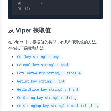
	}

}()
从 Viper 获取值
在 Viper 中，根据值的类型，有几种获取值的方法。
存在以下函数和方法：
Get(key string) : any
GetBool(key string) : bool
GetFloat64(key string) : float64
GetInt(key string) : int
GetIntSlice(key string) : []int
GetString(key string) : string
GetStringMap(key string) : map[string]any