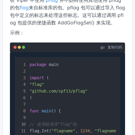
的包
flag
来自标准库的包。pflag 包可以通过导入 flag
包中定义的标志来处理这些标志。这可以通过调用 pfl
ag 包提供的便捷函数 AddGoFlagSet() 来实现。
示例：
go
复制代码
package
 main

import
"flag"
"github.com/spf13/pflag"
)

func
main
()
 {

// 使用标准库“flag”包
flag.Int(
"flagname"
, 
1234
, 
"flagname 的帮助