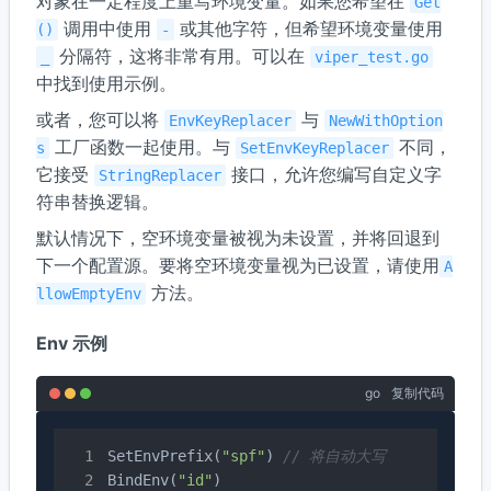
对象在一定程度上重写环境变量。如果您希望在
Get
调用中使用
或其他字符，但希望环境变量使用
()
-
分隔符，这将非常有用。可以在
_
viper_test.go
中找到使用示例。
或者，您可以将
与
EnvKeyReplacer
NewWithOption
工厂函数一起使用。与
不同，
s
SetEnvKeyReplacer
它接受
接口，允许您编写自定义字
StringReplacer
符串替换逻辑。
默认情况下，空环境变量被视为未设置，并将回退到
下一个配置源。要将空环境变量视为已设置，请使用
A
方法。
llowEmptyEnv
Env 示例
go
复制代码
SetEnvPrefix(
"spf"
) 
// 将自动大写
BindEnv(
"id"
)
