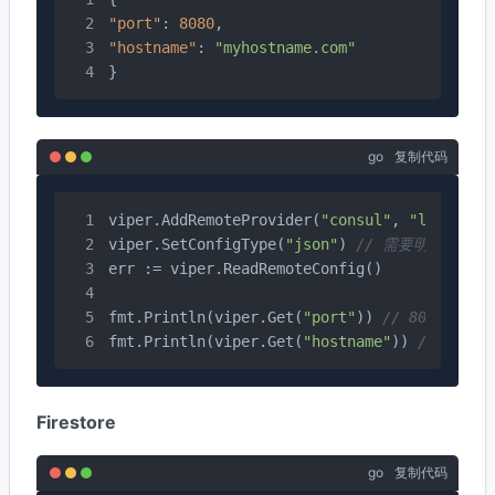
"port"
:
8080
,
"hostname"
:
"myhostname.com"
}
go
复制代码
viper.AddRemoteProvider(
"consul"
, 
"localhos
viper.SetConfigType(
"json"
) 
// 需要明确将其设置
err := viper.ReadRemoteConfig()

fmt.Println(viper.Get(
"port"
)) 
// 8080
fmt.Println(viper.Get(
"hostname"
)) 
// myhos
Firestore
go
复制代码