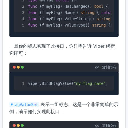
type
 myFlag 
struct
func
(f myFlag)
 HasChanged() 
bool
 { 
return
func
(f myFlag)
 Name() 
string
 { 
return
"my-
func
(f myFlag)
 ValueString() 
string
 { 
retu
func
(f myFlag)
 ValueType() 
string
 { 
return
一旦你的标志实现了此接口，你只需告诉 Viper 绑定
它即可：
go
复制代码
viper.BindFlagValue(
"my-flag-name"
, myFlag{
表示一组标志。这是一个非常简单的示
FlagValueSet
例，演示如何实现此接口：
go
复制代码