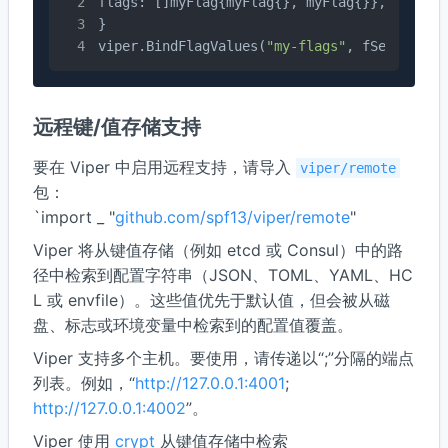
flags: []myFlag{myFlag{}, myFlag{}},

}

viper.BindFlagValues(
"my-flags"
, fSet)
远程键/值存储支持
要在 Viper 中启用远程支持，请导入
viper/remote
包：
`import _ "
github.com/spf13/viper/remote
"
Viper 将从键值存储（例如 etcd 或 Consul）中的路
径中检索到配置字符串（JSON、TOML、YAML、HC
L 或 envfile）。这些值优先于默认值，但会被从磁
盘、标志或环境变量中检索到的配置值覆盖。
Viper 支持多个主机。要使用，请传递以“;”分隔的端点
列表。例如，“
http://127.0.0.1:4001
;
http://127.0.0.1:4002
”。
Viper 使用
crypt
从键值存储中检索