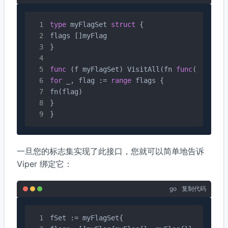
type
 myFlagSet 
struct
 {

flags []myFlag

}

func
(f myFlagSet)
 VisitAll(fn 
func
(FlagVal
for
 _, flag := 
range
 flags {

fn(flag)

}

}
一旦您的标志集实现了此接口，您就可以简单地告诉
Viper 绑定它：
go
复制代码
fSet := myFlagSet{
