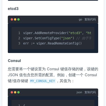
etcd3
go
复制代码
viper.AddRemoteProvider(
"etcd3"
, 
"http://12
viper.SetConfigType(
"json"
) 
// 由于字节流中没有文件
err := viper.ReadRemoteConfig()
Consul
您需要将一个键设置为 Consul 键值存储的键，该键的
JSON 值包含您所需的配置。例如，创建一个 Consul
键/值存储键
，其值为：
MY_CONSUL_KEY
json
复制代码
{