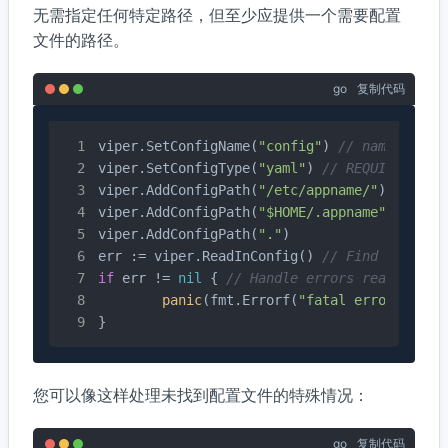
无需指定任何特定路径，但至少应提供一个需要配置
文件的路径。
go
复制代码
viper.SetConfigName(
"config"
) 
// name of co
viper.SetConfigType(
"yaml"
) 
// REQUIRED if 
viper.AddConfigPath(
"/etc/appname/"
)   
// p
viper.AddConfigPath(
"$HOME/.appname"
)  
// c
viper.AddConfigPath(
"."
)               
// o
err := viper.ReadInConfig() 
// Find and rea
if
 err != 
nil
 { 
// Handle errors reading th
panic
(fmt.Errorf(
"fatal error confi
}
您可以像这样处理未找到配置文件的特殊情况：
go
复制代码