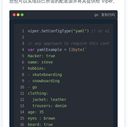
您也可以实现自己所需的配置源并将其提供给 Viper。
go
复制代码
viper.SetConfigType(
"yaml"
) 
// or viper.Set
// any approach to require this configurati
var
 yamlExample = []
byte
(
`

Hacker: true

name: steve

hobbies:

- skateboarding

- snowboarding

- go

clothing:

  jacket: leather

  trousers: denim

age: 35

eyes : brown

beard: true
