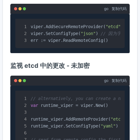
go
复制代码
viper.AddSecureRemoteProvider(
"etcd"
,
"http:
viper.SetConfigType(
"json"
) 
// 因为字节流中没有文件
err := viper.ReadRemoteConfig()
监视 etcd 中的更改 - 未加密
go
复制代码
// alternatively, you can create a new vipe
var
 runtime_viper = viper.New()

runtime_viper.AddRemoteProvider(
"etcd"
, 
"ht
runtime_viper.SetConfigType(
"yaml"
) 
// beca
// read from remote config the first time.