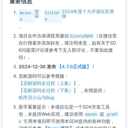
重要信息
荣
2024年度十大开源社区奖
WxJav
GitCod
获
项
a
e
。
项目合作洽谈请联系微信
（在微信里
binary0000
自行搜索并添加好友，请注明来意，如有关于SD
K问题需讨论请参考下文入群讨论，不要加此微
信）。
2024-12-30 发布
【4.7.0正式版】
！
贡献源码可以参考视频：
【贡献源码全过程（上集）】
、
【贡献源码全过程（下集）】
，友情提供：
程序员小山与Bug
新手重要提示：本项目仅是一个SDK开发工具
包，未提供Web实现，建议使用
或
maven
gradl
引用本项目即可使用本SDK提供的各种功能，
e