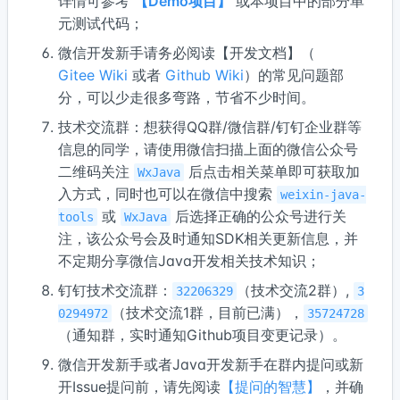
详情可参考
【Demo项目】
或本项目中的部分单
元测试代码；
微信开发新手请务必阅读【开发文档】（
Gitee Wiki
或者
Github Wiki
）的常见问题部
分，可以少走很多弯路，节省不少时间。
技术交流群：想获得QQ群/微信群/钉钉企业群等
信息的同学，请使用微信扫描上面的微信公众号
二维码关注
后点击相关菜单即可获取加
WxJava
入方式，同时也可以在微信中搜索
weixin-java-
或
后选择正确的公众号进行关
tools
WxJava
注，该公众号会及时通知SDK相关更新信息，并
不定期分享微信Java开发相关技术知识；
钉钉技术交流群：
（技术交流2群）,
32206329
3
（技术交流1群，目前已满），
0294972
35724728
（通知群，实时通知Github项目变更记录）。
微信开发新手或者Java开发新手在群内提问或新
开Issue提问前，请先阅读
【提问的智慧】
，并确