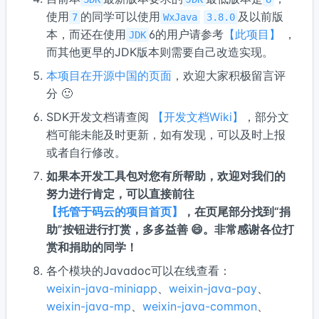
使用
的同学可以使用
及以前版
7
WxJava
3.8.0
本，而还在使用
6的用户请参考
【此项目】
，
JDK
而其他更早的JDK版本则需要自己改造实现。
本项目在开源中国的页面
，欢迎大家积极留言评
分 🙂
SDK开发文档请查阅
【开发文档Wiki】
，部分文
档可能未能及时更新，如有发现，可以及时上报
或者自行修改。
如果本开发工具包对您有所帮助，欢迎对我们的
努力进行肯定，可以直接前往
【托管于码云的项目首页】
，在页尾部分找到“捐
助”按钮进行打赏，多多益善 😄。非常感谢各位打
赏和捐助的同学！
各个模块的Javadoc可以在线查看：
weixin-java-miniapp
、
weixin-java-pay
、
weixin-java-mp
、
weixin-java-common
、