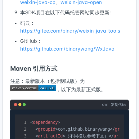
weixin-java-cp
、
weixin-java-open
本SDK项目在以下代码托管网站同步更新:
码云：
https://gitee.com/binary/weixin-java-tools
GitHub：
https://github.com/binarywang/WxJava
Maven 引用方式
注意：最新版本（包括测试版）为
，以下为最新正式版。
xml
复制代码
<
dependency
>
<
groupId
>
com.github.binarywang
</
groupId
>
<
artifactId
>
（不同模块参考下文）
</
artifactId