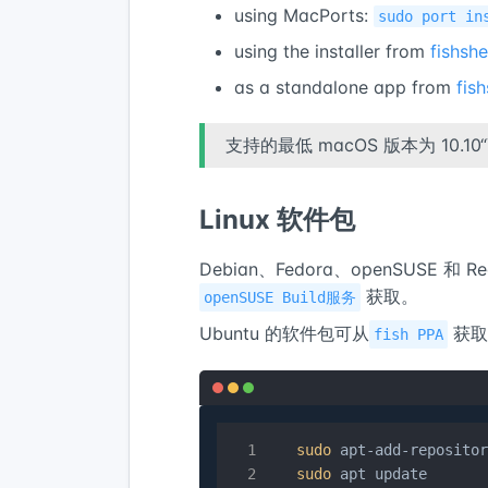
using MacPorts:
sudo port in
using the installer from
fishshe
as a standalone app from
fis
支持的最低 macOS 版本为 10.10“Y
Linux 软件包
Debian、Fedora、openSUSE 和 Re
获取。
openSUSE Build服务
Ubuntu 的软件包可从
获取
fish PPA
sudo
 apt-add-repositor
sudo
 apt update
