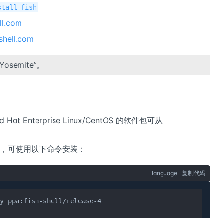
stall fish
ll.com
hshell.com
osemite”。
d Hat Enterprise Linux/CentOS 的软件包可从
，可使用以下命令安装：
language
复制代码
y ppa:fish-shell/release-4
