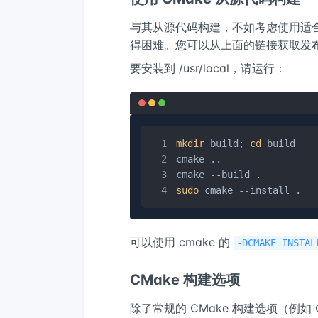
与其从源代码构建，不如考虑使用适合
得困难。您可以从上面的链接获取发布包
要安装到 /usr/local，请运行：
mkdir
 build; 
cd
 build

cmake ..

sudo
 cmake --install .
可以使用 cmake 的
-DCMAKE_INSTAL
CMake 构建选项
除了常规的 CMake 构建选项（例如 CMA