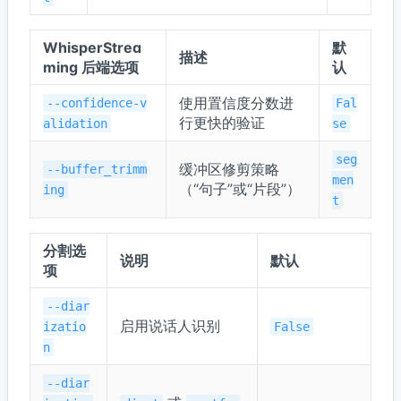
WhisperStrea
默
描述
ming 后端选项
认
使用置信度分数进
--confidence-v
Fal
行更快的验证
alidation
se
seg
缓冲区修剪策略
--buffer_trimm
men
（“句子”或“片段”）
ing
t
分割选
说明
默认
项
--diar
启用说话人识别
izatio
False
n
--diar