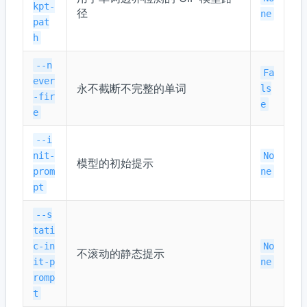
kpt-
径
ne
pat
h
--n
Fa
ever
永不截断不完整的单词
ls
-fir
e
e
--i
nit-
No
模型的初始提示
prom
ne
pt
--s
tati
c-in
No
不滚动的静态提示
it-p
ne
romp
t