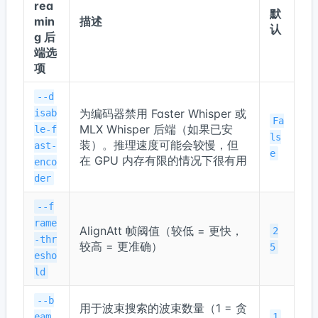
rea
默
min
描述
认
g 后
端选
项
--d
为编码器禁用 Faster Whisper 或
isab
Fa
MLX Whisper 后端（如果已安
le-f
ls
装）。推理速度可能会较慢，但
ast-
e
在 GPU 内存有限的情况下很有用
enco
der
--f
rame
AlignAtt 帧阈值（较低 = 更快，
2
-thr
较高 = 更准确）
5
esho
ld
--b
用于波束搜索的波束数量（1 = 贪
eam
1