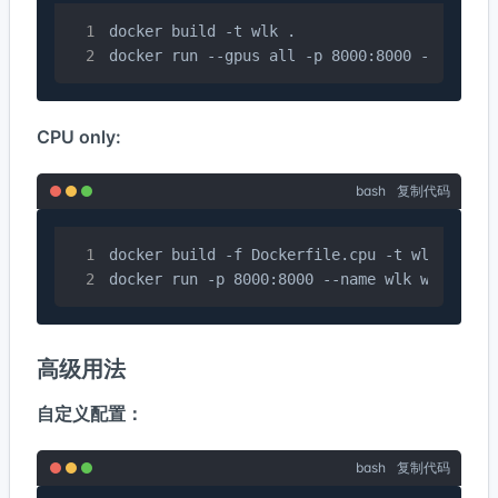
docker build -t wlk .

docker run --gpus all -p 8000:8000 --name w
CPU only:
bash
复制代码
docker build -f Dockerfile.cpu -t wlk .

docker run -p 8000:8000 --name wlk wlk
高级用法
自定义配置：
bash
复制代码