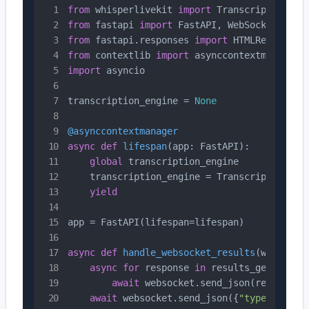
from
 whisperlivekit 
import
from
 fastapi 
import
from
 fastapi.responses 
import
from
 contextlib 
import
import
 asyncio

transcription_engine = 
None
@asynccontextmanager
async
def
lifespan
(
app: FastAPI
):

global
 transcription_engine

    transcription_engine = TranscriptionEng
yield
app = FastAPI(lifespan=lifespan)

async
def
handle_websocket_results
(
websocke
async
for
 response 
in
 results_generator:
await
 websocket.send_json(response)

await
 websocket.send_json({
"type"
: 
"rea