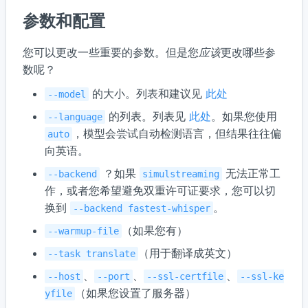
参数和配置
您可以更改一些重要的参数。但是您
应该
更改哪些参
数呢？
的大小。列表和建议见
此处
--model
的列表。列表见
此处
。如果您使用
--language
，模型会尝试自动检测语言，但结果往往偏
auto
向英语。
？如果
无法正常工
--backend
simulstreaming
作，或者您希望避免双重许可证要求，您可以切
换到
。
--backend fastest-whisper
（如果您有）
--warmup-file
（用于翻译成英文）
--task translate
、
、
、
--host
--port
--ssl-certfile
--ssl-ke
（如果您设置了服务器）
yfile