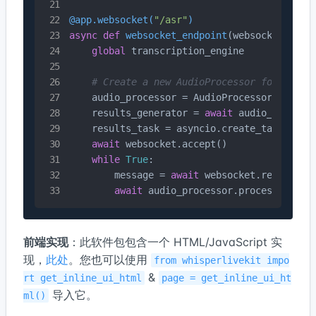
@app.websocket(
"/asr"
)
async
def
websocket_endpoint
(
websocket: Web
global
 transcription_engine

# Create a new AudioProcessor for each 
    audio_processor = AudioProcessor(transcr
    results_generator = 
await
 audio_processo
    results_task = asyncio.create_task(handl
await
 websocket.accept()

while
True
:

        message = 
await
 websocket.receive_by
await
 audio_processor.process_audio
前端实现
：此软件包包含一个 HTML/JavaScript 实
现，
此处
。您也可以使用
from whisperlivekit impo
&
rt get_inline_ui_html
page = get_inline_ui_ht
导入它。
ml()