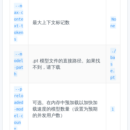
--m
ax-c
onte
No
最大上下文标记数
xt-t
ne
oken
s
./
--m
ba
.pt 模型文件的直接路径。如果找
odel
s
不到，请下载
-pat
e.
h
pt
--p
relo
可选。在内存中预加载以加快加
aded
载速度的模型数量（设置为预期
-mod
1
的并发用户数）
el-c
oun
t