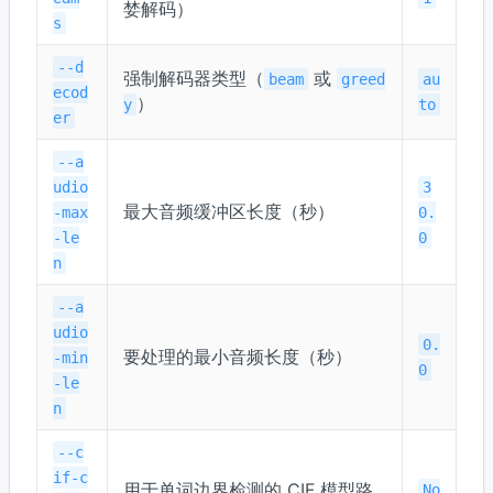
婪解码）
s
--d
强制解码器类型（
或
beam
greed
au
ecod
）
y
to
er
--a
udio
3
最大音频缓冲区长度（秒）
-max
0.
-le
0
n
--a
udio
0.
要处理的最小音频长度（秒）
-min
0
-le
n
--c
if-c
用于单词边界检测的 CIF 模型路
No