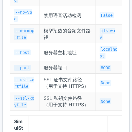
c
--no-va
禁用语音活动检测
False
d
模型预热的音频文件路
--warmup
jfk.wa
径
-file
v
localho
服务器主机地址
--host
st
服务器端口
--port
8000
SSL 证书文件路径
--ssl-ce
None
（用于支持 HTTPS）
rtfile
SSL 私钥文件路径
--ssl-ke
None
（用于支持 HTTPS）
yfile
Sim
ulSt