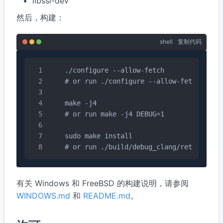
libssl-dev
然后，构建：
shell
复制代码
    ./configure --allow-fetch

    # or run ./configure --allow-fetch CXX=c
    make -j4

    # or run make -j4 DEBUG=1

    sudo make install

    # or run ./build/debug_clang/rethinkdb
有关 Windows 和 FreeBSD 的构建说明，请参阅
WINDOWS.md
和
README.md
。