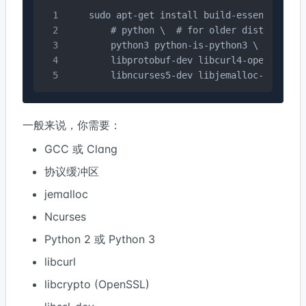
    sudo apt-get install build-essential pro
        # python \  # for older distros

        python3 python-is-python3 \

        libprotobuf-dev libcurl4-openssl-dev
        libncurses5-dev libjemalloc-dev wge
一般来说，你需要：
GCC 或 Clang
协议缓冲区
jemalloc
Ncurses
Python 2 或 Python 3
libcurl
libcrypto (OpenSSL)