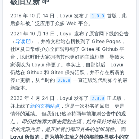
破旧立新 🌱
2016 年 10 月 14 日，Layui 发布了
首版，此
1.0.0
后多年被广泛应用于众多 Web 平台。
2021 年 10 月 13 日，Layui 发布了原官网下线的公告
（
导读
），并将文档站点切换到了 Gitee Pages，
社区及日常维护亦全面转移到了 Gitee 和 Github 平
台，以此呼吁大家拥抱其他更好的主流框架，导致大
家误以为 Layui 停更了。事实上，自那以后，Layui
仍然在 Github 和 Gitee 保持活跃，并不存在所谓的
停止更新，从当时的
一直连续迭代到如今的最
2.6.8
新版本。
2023 年 4 月 24 日，Layui 发布了
正式版，
2.8.0
并上线了
新的文档站点
，这是一次朴实的回归，更是
情怀的延续。 但我们仍然坚持两年前那则公告中的观
点，
即仍然推荐大家去拥抱主流，始终保持对前沿技
术的无限热爱，是开发者们都应具备的思维属性
。
而
Layui 所做的，是为填补主流之外的那些略显狭小的空