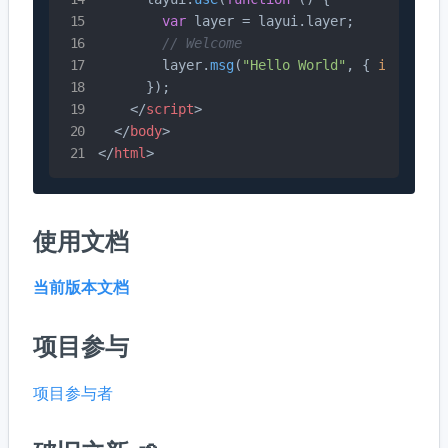
var
 layer = layui.
layer
;

// Welcome
        layer.
msg
(
"Hello World"
, { 
icon
: 
6
 }
      });

</
script
>
</
body
>
</
html
>
使用文档
当前版本文档
项目参与
项目参与者