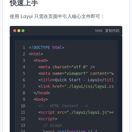
快速上手
使用 Layui 只需在页面中引入核心文件即可：
html
复制代码
<!DOCTYPE 
html
>
<
html
>
<
head
>
<
meta
charset
=
"utf-8"
 />
<
meta
name
=
"viewport"
content
=
"width=de
<
title
>
Quick Start - Layui
</
title
>
<
link
href
=
"./layui/css/layui.css"
rel
=
</
head
>
<
body
>
<!-- HTML Content -->
<
script
src
=
"./layui/layui.js"
>
</
script
<
script
>
// Usage
      layui.
use
(
function
 (
) {
