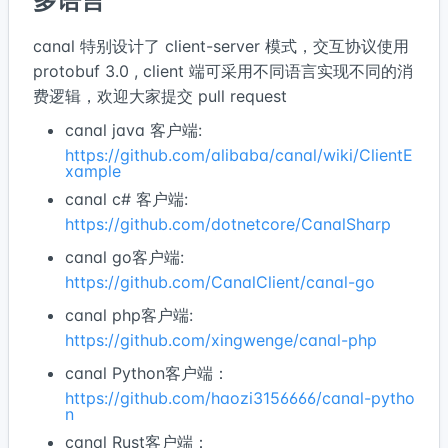
多语言
canal 特别设计了 client-server 模式，交互协议使用
protobuf 3.0 , client 端可采用不同语言实现不同的消
费逻辑，欢迎大家提交 pull request
canal java 客户端:
https://github.com/alibaba/canal/wiki/ClientE
xample
canal c# 客户端:
https://github.com/dotnetcore/CanalSharp
canal go客户端:
https://github.com/CanalClient/canal-go
canal php客户端:
https://github.com/xingwenge/canal-php
canal Python客户端：
https://github.com/haozi3156666/canal-pytho
n
canal Rust客户端：