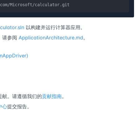
com/Microsoft/calculator.git
culator.sln
以构建并运行计算器应用。
，请参阅
ApplicationArchitecture.md
。
ppDriver)
贡献。请遵循我们的
贡献指南
。
中心
提交报告。